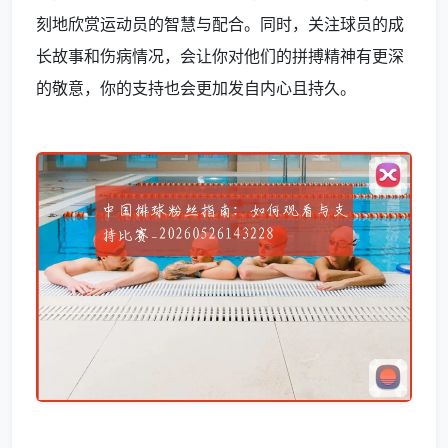
刻地欣赏运动员的智慧与配合。同时，关注球员的成
长故事和伤病情况，会让你对他们的拼搏精神有更深
的敬意，你的支持也会更加发自内心且持久。