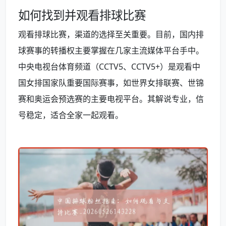
如何找到并观看排球比赛
观看排球比赛，渠道的选择至关重要。目前，国内排
球赛事的转播权主要掌握在几家主流媒体平台手中。
中央电视台体育频道（CCTV5、CCTV5+）是观看中
国女排国家队重要国际赛事，如世界女排联赛、世锦
赛和奥运会预选赛的主要电视平台。其解说专业，信
号稳定，适合全家一起观看。