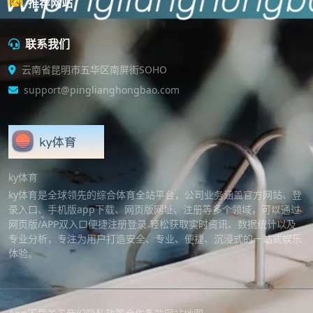
推荐网站
联系我们
云南省昆明市五华区南屏街SOHO
support@pinglianghongbao.com
ky体育
ky体育是全球领先的综合体育全站平台，公司业务涵盖官方网站、登
录入口、手机版app下载、网页版网址、注册等多个领域，可以通过
网页版/APP双入口便捷注册登录 轻松获取实时资讯、数据统计以及
专业分析，专注为用户打造安全、专业、便捷、沉浸式的一站式娱乐
体验。