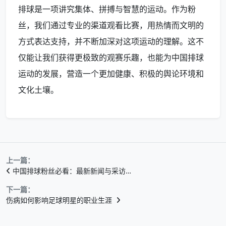
排球是一项讲究集体、拼搏与智慧的运动。作为粉
丝，我们通过专业的渠道观看比赛，用热情而文明的
方式表达支持，并不断加深对这项运动的理解。这不
仅能让我们获得更极致的观赛乐趣，也能为中国排球
运动的发展，营造一个更加健康、积极的舆论环境和
文化土壤。
上一篇：
中国排球粉丝必看：最新新闻与采访…
下一篇：
伤病如何影响足球明星的职业生涯