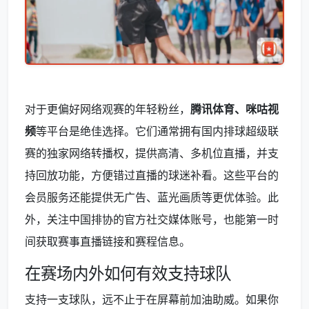
对于更偏好网络观赛的年轻粉丝，
腾讯体育、咪咕视
频
等平台是绝佳选择。它们通常拥有国内排球超级联
赛的独家网络转播权，提供高清、多机位直播，并支
持回放功能，方便错过直播的球迷补看。这些平台的
会员服务还能提供无广告、蓝光画质等更优体验。此
外，关注中国排协的官方社交媒体账号，也能第一时
间获取赛事直播链接和赛程信息。
在赛场内外如何有效支持球队
支持一支球队，远不止于在屏幕前加油助威。如果你