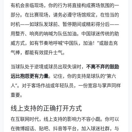
有机会亲临现场，你的行为将直接构成赛场氛围的一
部分。在比赛现场，请务必遵守场馆规定，在恰当的
时机——如球队发球前、暂停期间或精彩得分后——
用整齐、响亮的呐喊为队伍加油。中国球迷传统的助
威方式，如有节奏地呼喊“中国队，加油！”或敲击充
气棒，都能有效提升士气。
当球队处于逆境或球员出现失误时，
不离不弃的鼓励
远比抱怨更有力量
。记住，你的支持是球队的“第六
人”。对于客场作战或年轻队员，一份宽容与掌声同样
重要。
线上支持的正确打开方式
在互联网时代，线上支持的影响力不容小觑。你可以
在微博超话、贴吧、抖音等平台，加入球迷社群，与