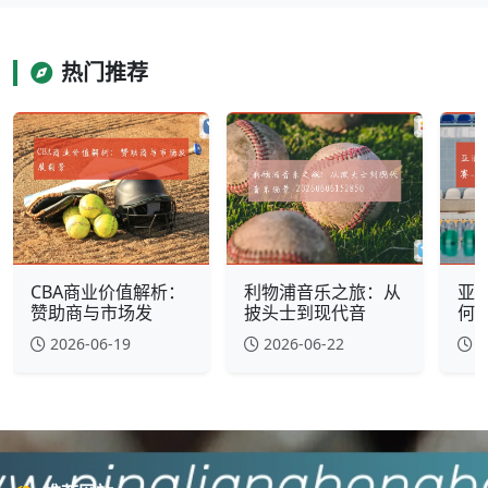
热门推荐
CBA商业价值解析：
利物浦音乐之旅：从
亚
赞助商与市场发
披头士到现代音
何
2026-06-19
2026-06-22
2