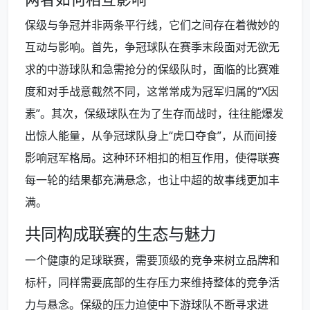
保级与争冠并非两条平行线，它们之间存在着微妙的
互动与影响。首先，争冠球队在赛季末段面对无欲无
求的中游球队和急需抢分的保级队时，面临的比赛难
度和对手战意截然不同，这常常成为冠军归属的“X因
素”。其次，保级球队在为了生存而战时，往往能爆发
出惊人能量，从争冠球队身上“虎口夺食”，从而间接
影响冠军格局。这种环环相扣的相互作用，使得联赛
每一轮的结果都充满悬念，也让中超的故事线更加丰
满。
共同构成联赛的生态与魅力
一个健康的足球联赛，需要顶级的竞争来树立品牌和
标杆，同样需要底部的生存压力来维持整体的竞争活
力与悬念。保级的压力迫使中下游球队不断寻求进