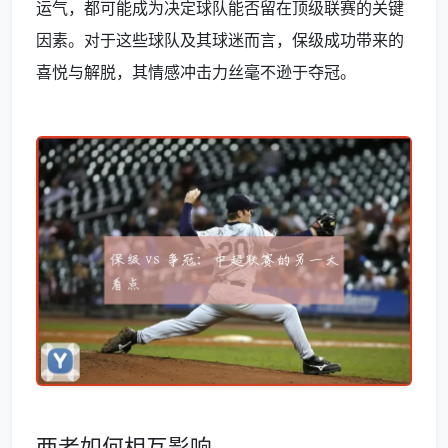
运气，都可能成为决定球队能否留在顶级联赛的关键
因素。对于这些球队及其球迷而言，保级成功带来的
喜悦与解脱，其情感冲击力丝毫不逊于夺冠。
两者如何相互影响