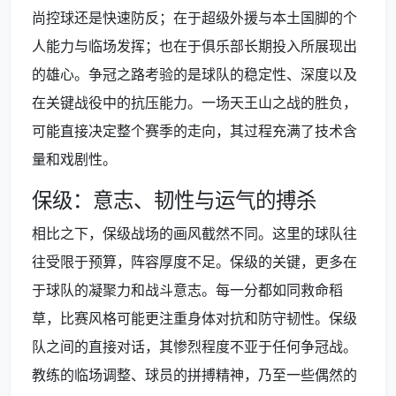
尚控球还是快速防反；在于超级外援与本土国脚的个
人能力与临场发挥；也在于俱乐部长期投入所展现出
的雄心。争冠之路考验的是球队的稳定性、深度以及
在关键战役中的抗压能力。一场天王山之战的胜负，
可能直接决定整个赛季的走向，其过程充满了技术含
量和戏剧性。
保级：意志、韧性与运气的搏杀
相比之下，保级战场的画风截然不同。这里的球队往
往受限于预算，阵容厚度不足。保级的关键，更多在
于球队的凝聚力和战斗意志。每一分都如同救命稻
草，比赛风格可能更注重身体对抗和防守韧性。保级
队之间的直接对话，其惨烈程度不亚于任何争冠战。
教练的临场调整、球员的拼搏精神，乃至一些偶然的