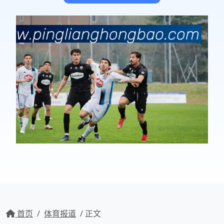
首页
/
体育报道
/ 正文