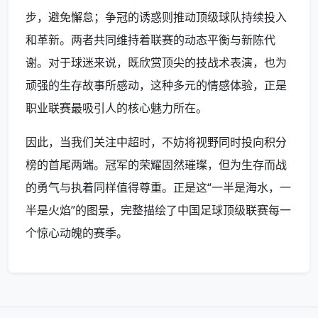
步，避免懈怠；争冠的诱惑则推动顶级球队持续投入
和革新。两者共同维持着联赛的动态平衡与新陈代
谢。对于球迷来说，既欣赏顶尖的技战术表演，也为
顽强的生存故事所感动，这种多元的情感体验，正是
职业联赛最吸引人的核心魅力所在。
因此，当我们关注中超时，不妨将视野同时投向积分
榜的首尾两端。冠军的荣耀固然璀璨，但为生存而战
的勇气与执着同样值得尊重。正是这“一半是海水，一
半是火焰”的图景，完整描绘了中国足球顶级联赛每一
个惊心动魄的赛季。