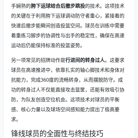
手娴熟的
胯下运球结合后撤步跳投
的技术。这项技术
的关键在于利用胯下运球调动防守者重心，紧接着的
快速后撤步能瞬间创造投篮空间。球员在训练中需要
着重练习脚步的协调性与出手的稳定性，确保在高速
运动后仍能保持标准的投篮姿势。
另一项常见的招牌动作是
行进间的转身过人
。这要求
球员在高速推进中，依靠扎实的轴心脚技术和身体对
抗能力，完成360度的流畅转身，从而摆脱防守。成
功的转身过人不仅能直接攻击篮筐，还能有效吸引协
防，为队友创造空位机会。这项技术对球员的平衡
感、核心力量以及球场空间感知能力提出了极高要
求。
锋线球员的全面性与终结技巧