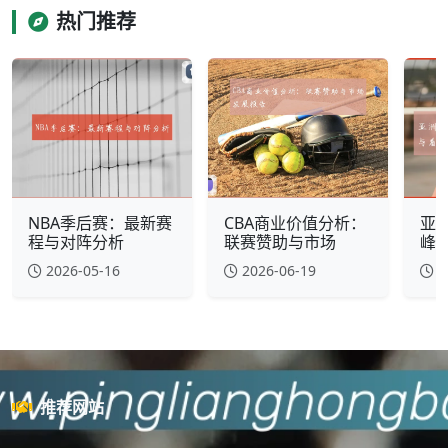
热门推荐
NBA季后赛：最新赛
CBA商业价值分析：
亚
程与对阵分析
联赛赞助与市场
峰
2026-05-16
2026-06-19
2
推荐网站