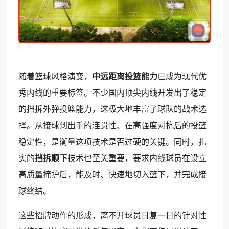
随着篮球风格演变，
中远距离投篮能力
已成为现代优
秀内线的重要标签。不少国内顶尖内线开发出了稳定
的挡拆外弹投篮能力，这极大地丰富了球队的战术选
择。从接球到出手的连贯性、在高强度对抗后的投篮
稳定性，是衡量这项技术是否过硬的关键。同时，扎
实的
挡拆顺下
技术也至关重要，要求内线球员在设立
高质量掩护后，能及时、快速地切入篮下，并完成接
球终结。
这些招牌动作的形成，离不开球员日复一日的针对性