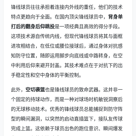
锋线球员往往承担着连接内外线的重任，他们的技术
特点更趋向于全面。在国内顶尖锋线球员中，
背身单
打后的翻身后仰跳投
是一项经典且高效的得分手段。
这项技术源自传统内线，但现代锋线球员将其与面框
进攻相结合，在低位或腰位接球后，通过身体对抗感
知防守位置，随即运用脚步向底线或中路转身，在空
中利用后仰来避开封盖。其技术难点在于对抗下的出
手稳定性和空中身体的平衡控制。
此外，
空切袭篮
也是锋线球员的致命武器。这并非一
个固定的持球动作，而是一种对球场时机敏锐洞察后
的无球移动技术。优秀的锋线球员总能捕捉到防守阵
型的瞬间漏洞，以突然的启动直插篮下，接队友传球
完成上篮。这依赖于球员出色的跑位意识、瞬间爆发