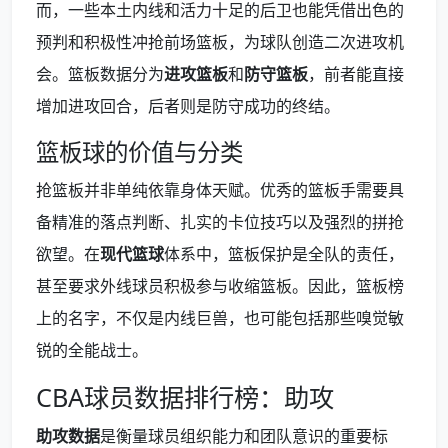
而，一些本土内线和活力十足的后卫也能凭借出色的
预判和积极性冲抢前场篮板，为球队创造二次进攻机
会。篮板数据分为
进攻篮板
和
防守篮板
，前者能直接
增加进攻回合，后者则是防守成功的终结。
篮板球的价值与分类
抢篮板并非单纯依靠身体天赋。优秀的篮板手需要具
备精准的落点判断、扎实的卡位技巧以及强烈的拼抢
欲望。在
现代篮球
体系中，篮板保护是全队的责任，
甚至要求外线球员积极参与收缩篮板。因此，篮板榜
上的名字，不仅是内线巨兽，也可能包括那些嗅觉敏
锐的全能战士。
CBA球员数据排行榜：助攻
助攻数据
是衡量球员组织能力和团队意识的重要标