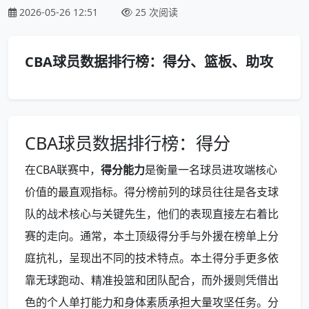
2026-05-26 12:51
25 次阅读
CBA球员数据排行榜：得分、篮板、助攻
CBA球员数据排行榜：得分
在CBA联赛中，
得分能力
是衡量一名球员进攻端核心
价值的最直观指标。得分榜前列的球员往往是各支球
队的战术核心与关键先生，他们的表现直接左右着比
赛的走向。通常，本土顶级得分手与外援在榜单上分
庭抗礼，呈现出不同的技术特点。本土得分手更多依
靠无球跑动、精准投篮和团队配合，而外援则凭借出
色的个人单打能力和身体素质承担大量攻坚任务。分