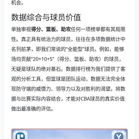
机会。
数据综合与球员价值
单独审视
得分、篮板、助攻
任何一项榜单都有其局限
性。真正具有统治力的球员，往往在多项数据统计中
名列前茅，即我们常说的“全能型”球员。例如，能够
场均贡献“20+10+5”（得分、篮板、助攻）的球员，
无疑是球队的绝对基石。数据排行榜为我们提供了客
观的分析工具，但篮球是团队运动，数据无法完全体
现防守端的威慑力、领导力以及对胜利的渴望。将数
据与比赛实际内容结合，才能对CBA球员的真实价值
做出最准确的评估。