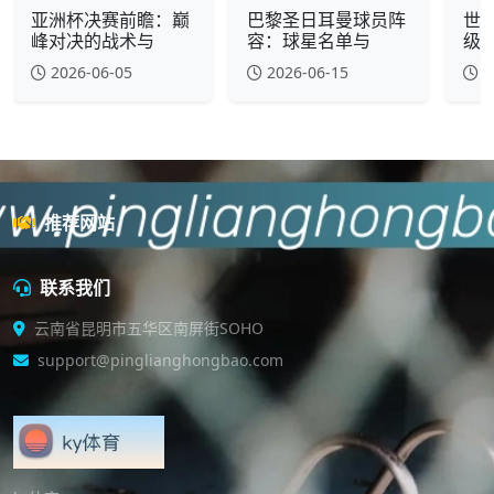
亚洲杯决赛前瞻：巅
巴黎圣日耳曼球员阵
世
峰对决的战术与
容：球星名单与
级
2026-06-05
2026-06-15
2
推荐网站
联系我们
云南省昆明市五华区南屏街SOHO
support@pinglianghongbao.com