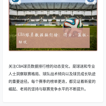
关注CBA球员数据排行榜的动态变化，是球迷和专业
人士洞察联赛格局、球队战术倾向以及球员成长轨迹
的重要途径。每个赛季的榜单更迭，都见证着新星的
崛起、老将的坚持与联赛竞争水平的不断提升。