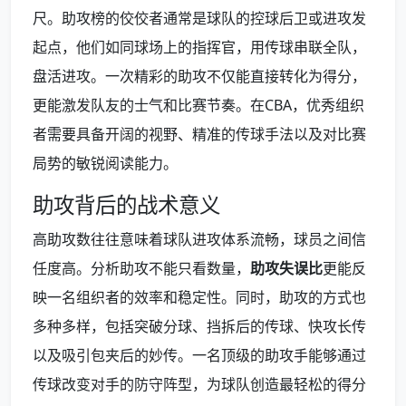
尺。助攻榜的佼佼者通常是球队的控球后卫或进攻发
起点，他们如同球场上的指挥官，用传球串联全队，
盘活进攻。一次精彩的助攻不仅能直接转化为得分，
更能激发队友的士气和比赛节奏。在CBA，优秀组织
者需要具备开阔的视野、精准的传球手法以及对比赛
局势的敏锐阅读能力。
助攻背后的战术意义
高助攻数往往意味着球队进攻体系流畅，球员之间信
任度高。分析助攻不能只看数量，
助攻失误比
更能反
映一名组织者的效率和稳定性。同时，助攻的方式也
多种多样，包括突破分球、挡拆后的传球、快攻长传
以及吸引包夹后的妙传。一名顶级的助攻手能够通过
传球改变对手的防守阵型，为球队创造最轻松的得分