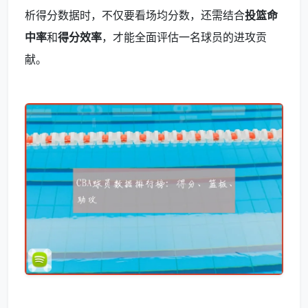
析得分数据时，不仅要看场均分数，还需结合
投篮命
中率
和
得分效率
，才能全面评估一名球员的进攻贡
献。