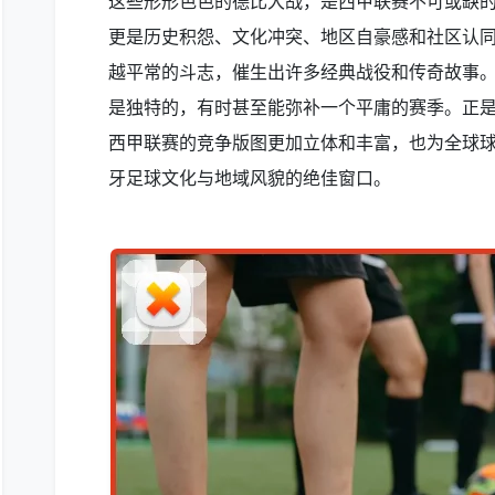
这些形形色色的德比大战，是西甲联赛不可或缺的
更是历史积怨、文化冲突、地区自豪感和社区认
越平常的斗志，催生出许多经典战役和传奇故事
是独特的，有时甚至能弥补一个平庸的赛季。正
西甲联赛的竞争版图更加立体和丰富，也为全球
牙足球文化与地域风貌的绝佳窗口。