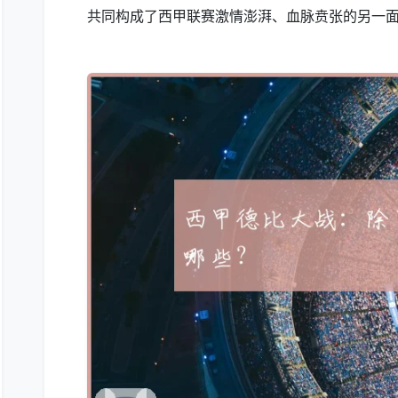
共同构成了西甲联赛激情澎湃、血脉贲张的另一