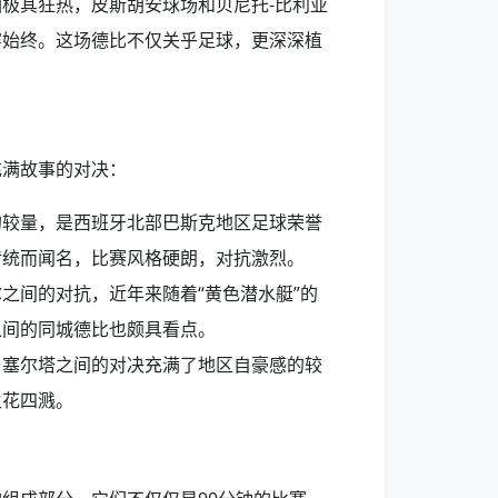
极其狂热，皮斯胡安球场和贝尼托-比利亚
穿始终。这场德比不仅关乎足球，更深深植
充满故事的对决：
的较量，是西班牙北部巴斯克地区足球荣誉
传统而闻名，比赛风格硬朗，对抗激烈。
之间的对抗，近年来随着“黄色潜水艇”的
之间的同城德比也颇具看点。
与塞尔塔之间的对决充满了地区自豪感的较
火花四溅。