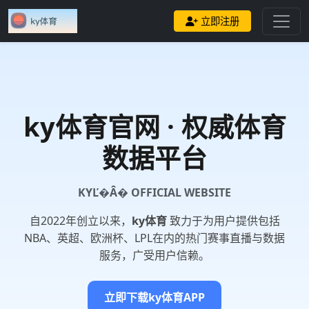
立即注册
ky体育
官网 · 权威体育
数据平台
KYĽ�Ȃ� OFFICIAL WEBSITE
自2022年创立以来，
ky体育
致力于为用户提供包括
NBA、英超、欧洲杯、LPL在内的热门赛事直播与数据
服务，广受用户信赖。
立即下载ky体育APP