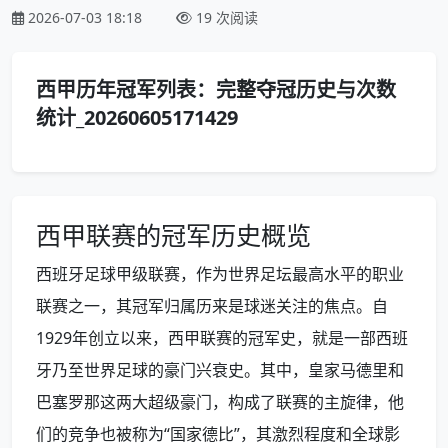
2026-07-03 18:18
19 次阅读
西甲历年冠军列表：完整夺冠历史与次数
统计_20260605171429
西甲联赛的冠军历史概览
西班牙足球甲级联赛，作为世界足坛最高水平的职业
联赛之一，其冠军归属历来是球迷关注的焦点。自
1929年创立以来，西甲联赛的冠军史，就是一部西班
牙乃至世界足球的豪门兴衰史。其中，皇家马德里和
巴塞罗那这两大超级豪门，构成了联赛的主旋律，他
们的竞争也被称为“国家德比”，其激烈程度和全球影