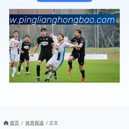
首页
/
体育报道
/ 正文