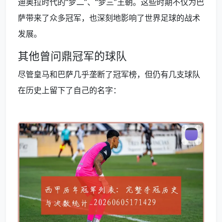
迪奥拉时代的“梦二”、“梦三”王朝。这些时期不仅为巴
萨带来了众多冠军，也深刻地影响了世界足球的战术
发展。
其他曾问鼎冠军的球队
尽管皇马和巴萨几乎垄断了冠军榜，但仍有几支球队
在历史上留下了自己的名字：