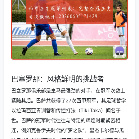
巴塞罗那：风格鲜明的挑战者
巴塞罗那俱乐部是皇马最强劲的对手，在冠军次数上
紧随其后。巴萨共获得了27次西甲冠军，其足球哲学
以拉玛西亚青训营和传控打法（Tiki-Taka）闻名于
世。巴萨的冠军时代往往与特定的辉煌时期紧密相
连，例如克鲁伊夫时代的“梦之队”、里杰卡尔德与瓜