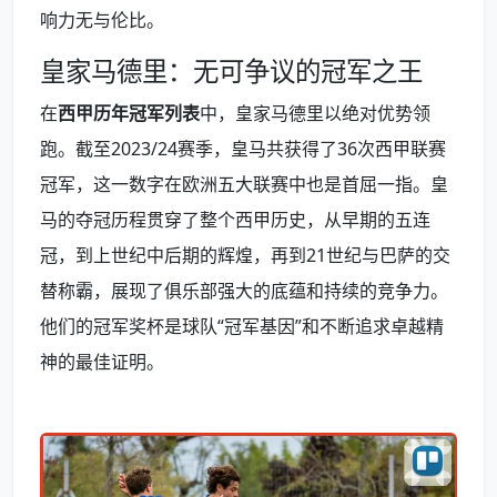
响力无与伦比。
皇家马德里：无可争议的冠军之王
在
西甲历年冠军列表
中，皇家马德里以绝对优势领
跑。截至2023/24赛季，皇马共获得了36次西甲联赛
冠军，这一数字在欧洲五大联赛中也是首屈一指。皇
马的夺冠历程贯穿了整个西甲历史，从早期的五连
冠，到上世纪中后期的辉煌，再到21世纪与巴萨的交
替称霸，展现了俱乐部强大的底蕴和持续的竞争力。
他们的冠军奖杯是球队“冠军基因”和不断追求卓越精
神的最佳证明。