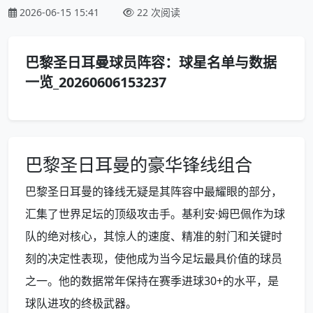
2026-06-15 15:41
22 次阅读
巴黎圣日耳曼球员阵容：球星名单与数据
一览_20260606153237
巴黎圣日耳曼的豪华锋线组合
巴黎圣日耳曼的锋线无疑是其阵容中最耀眼的部分，
汇集了世界足坛的顶级攻击手。基利安·姆巴佩作为球
队的绝对核心，其惊人的速度、精准的射门和关键时
刻的决定性表现，使他成为当今足坛最具价值的球员
之一。他的数据常年保持在赛季进球30+的水平，是
球队进攻的终极武器。