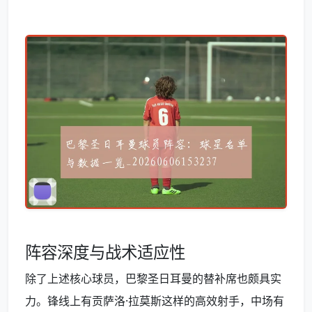
阵容深度与战术适应性
除了上述核心球员，巴黎圣日耳曼的替补席也颇具实
力。锋线上有贡萨洛·拉莫斯这样的高效射手，中场有